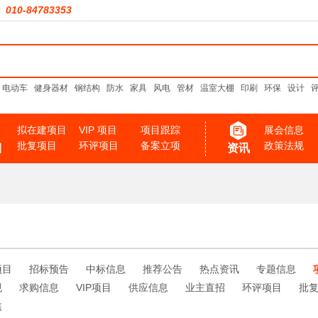
010-84783353
：
电动车
健身器材
钢结构
防水
家具
风电
管材
温室大棚
印刷
环保
设计
拟在建项目
VIP 项目
项目跟踪
展会信息
批复项目
环评项目
备案立项
政策法规
目
资讯
项目
招标预告
中标信息
推荐公告
热点资讯
专题信息
规
求购信息
VIP项目
供应信息
业主直招
环评项目
批
焦