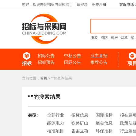
您好，欢迎来到招标与采购网！
请登录
免费注册
客服电话
服装
消防
厨房
烟草
船
招标公告
中标公告
业主直招
招标预告
国际公告
推荐公告
招标
项
当前位置：
首页
> “”的查询结果
“”
的搜索结果
类型:
全部行业
招标信息
国际招标
拟在建
能源电力
铁路矿山
展会信息
政策法
核准项目
备案立项
环保招标
行业聚