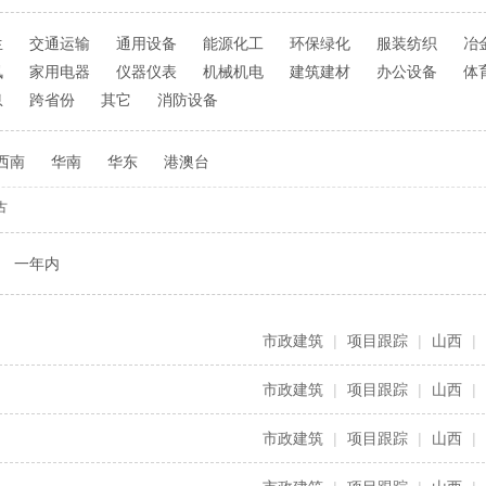
生
交通运输
通用设备
能源化工
环保绿化
服装纺织
冶
讯
家用电器
仪器仪表
机械机电
建筑建材
办公设备
体
息
跨省份
其它
消防设备
西南
华南
华东
港澳台
古
一年内
市政建筑
|
项目跟踪
|
山西
|
市政建筑
|
项目跟踪
|
山西
|
市政建筑
|
项目跟踪
|
山西
|