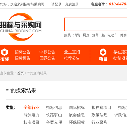
010-8478
您好，欢迎来到招标与采购网！
请登录
免费注册
客服电话：
服装
消防
厨房
烟草
船
电动车
健身
招标公告
中标公告
业主直招
拟在建
招标预告
国际公告
推荐公告
批复项
招标
项目
当前位置：
首页
> “”的查询结果
“”
的搜索结果
类型:
全部行业
招标信息
国际招标
拟在建项目
招标
能源电力
铁路矿山
展会信息
政策法规
求购信
核准项目
备案立项
环保招标
行业聚焦