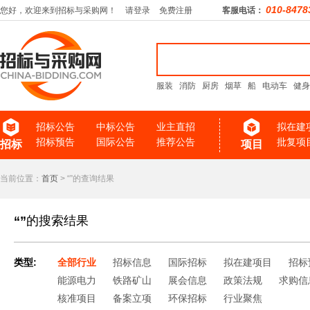
010-8478
您好，欢迎来到招标与采购网！
请登录
免费注册
客服电话：
服装
消防
厨房
烟草
船
电动车
健身
招标公告
中标公告
业主直招
拟在建
招标预告
国际公告
推荐公告
批复项
招标
项目
当前位置：
首页
> “”的查询结果
“”
的搜索结果
类型:
全部行业
招标信息
国际招标
拟在建项目
招标
能源电力
铁路矿山
展会信息
政策法规
求购信
核准项目
备案立项
环保招标
行业聚焦