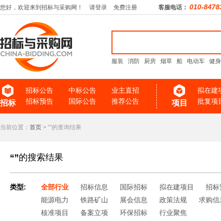
010-8478
您好，欢迎来到招标与采购网！
请登录
免费注册
客服电话：
服装
消防
厨房
烟草
船
电动车
健身
招标公告
中标公告
业主直招
拟在建
招标预告
国际公告
推荐公告
批复项
招标
项目
当前位置：
首页
> “”的查询结果
“”
的搜索结果
类型:
全部行业
招标信息
国际招标
拟在建项目
招标
能源电力
铁路矿山
展会信息
政策法规
求购信
核准项目
备案立项
环保招标
行业聚焦