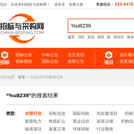
010-8478
您好，欢迎来到招标与采购网！
请登录
免费注册
客服电话：
服装
消防
厨房
烟草
船
电动车
健身
招标公告
中标公告
业主直招
拟在建
招标预告
国际公告
推荐公告
批复项
招标
项目
当前位置：
首页
> “%u8239”的查询结果
“%u8239”
的搜索结果
类型:
全部行业
招标信息
国际招标
拟在建项目
招标
能源电力
铁路矿山
展会信息
政策法规
求购信
核准项目
备案立项
环保招标
行业聚焦